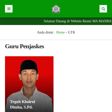
Selamat Datang di Website Resmi MA MANBA'
Beranda
News
Berita
Anda disini :
Home
-
GTK
News
Portal SPMB
Guru Penjaskes
Alumni
Siswa
Prestasi
Ekskul
Fasilitas
Pengumuman
Teguh Khoirul
Dhuha, S.Pd.
Agenda