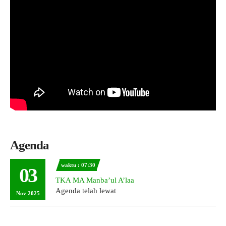
Agenda
waktu : 07:30
03
TKA MA Manba’ul A’laa
Agenda telah lewat
Nov 2025