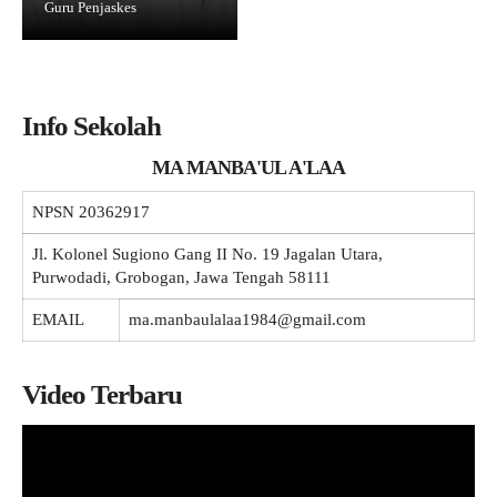
Guru Penjaskes
Galeri
NEW
Vidio
Materi + Tugas
Info Sekolah
MA MANBA'UL A'LAA
NPSN
20362917
Jl. Kolonel Sugiono Gang II No. 19 Jagalan Utara,
Purwodadi, Grobogan, Jawa Tengah 58111
EMAIL
ma.manbaulalaa1984@gmail.com
Video Terbaru