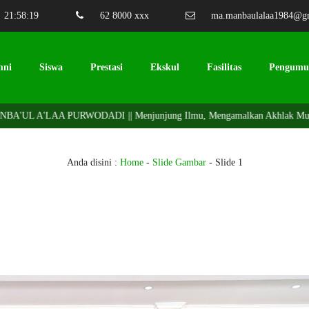
21
:
58
:
20
62 8000 xxx
ma.manbaulalaa1984@g
mni
Siswa
Prestasi
Ekskul
Fasilitas
Pengum
A'UL A'LAA PURWODADI || Menjunjung Ilmu, Mengamalkan Akhlak Mulia.
Anda disini :
Home
-
Slide Gambar
-
Slide 1