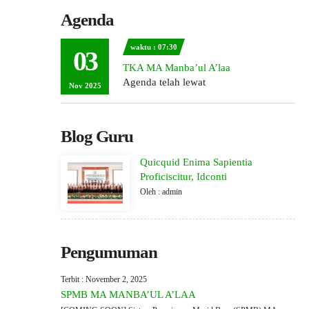
Agenda
waktu : 07:30
03
TKA MA Manba’ul A’laa
Agenda telah lewat
Nov 2025
Blog Guru
Quicquid Enima Sapientia
Proficiscitur, Idconti
Oleh : admin
Pengumuman
Terbit : November 2, 2025
SPMB MA MANBA’UL A’LAA