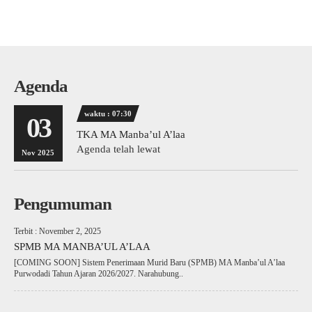
Agenda
waktu : 07:30
03
TKA MA Manba’ul A’laa
Agenda telah lewat
Nov 2025
Pengumuman
Terbit : November 2, 2025
SPMB MA MANBA’UL A’LAA
[COMING SOON] Sistem Penerimaan Murid Baru (SPMB) MA Manba’ul A’laa
Purwodadi Tahun Ajaran 2026/2027. Narahubung..