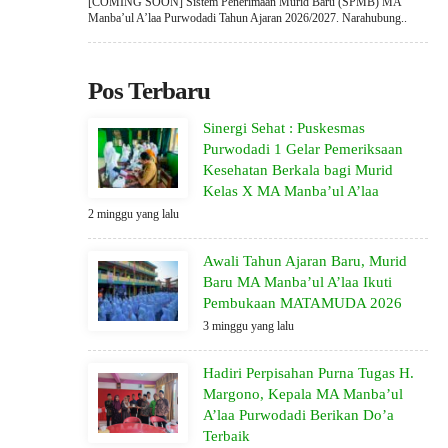
[COMING SOON] Sistem Penerimaan Murid Baru (SPMB) MA
Manba’ul A’laa Purwodadi Tahun Ajaran 2026/2027. Narahubung..
Pos Terbaru
Sinergi Sehat : Puskesmas
Purwodadi 1 Gelar Pemeriksaan
Kesehatan Berkala bagi Murid
Kelas X MA Manba’ul A’laa
2 minggu yang lalu
Awali Tahun Ajaran Baru, Murid
Baru MA Manba’ul A’laa Ikuti
Pembukaan MATAMUDA 2026
3 minggu yang lalu
Hadiri Perpisahan Purna Tugas H.
Margono, Kepala MA Manba’ul
A’laa Purwodadi Berikan Do’a
Terbaik