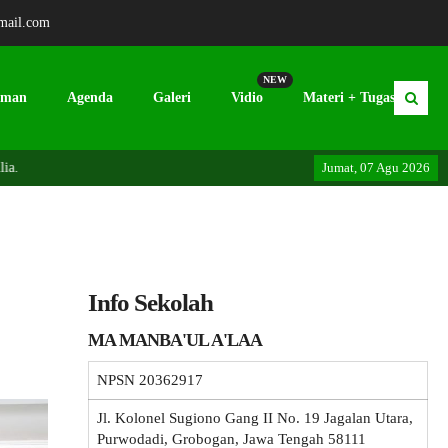
mail.com
NEW
uman
Agenda
Galeri
Vidio
Materi + Tugas
Jumat, 07 Agu 2026
Selamat 
Info Sekolah
MA MANBA'UL A'LAA
NPSN
20362917
Jl. Kolonel Sugiono Gang II No. 19 Jagalan Utara,
Purwodadi, Grobogan, Jawa Tengah 58111