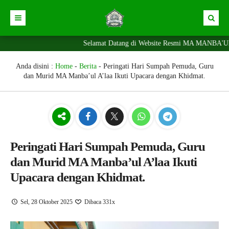
Selamat Datang di Website Resmi MA MANBA'UL A
Beranda
News
Berita
Anda disini :
Home
-
Berita
-
Peringati Hari Sumpah Pemuda, Guru
dan Murid MA Manba’ul A’laa Ikuti Upacara dengan Khidmat.
News
Portal SPMB
Alumni
Siswa
Prestasi
Peringati Hari Sumpah Pemuda, Guru
dan Murid MA Manba’ul A’laa Ikuti
Ekskul
Upacara dengan Khidmat.
Fasilitas
Pengumuman
Sel, 28 Oktober 2025
Dibaca 331x
Agenda