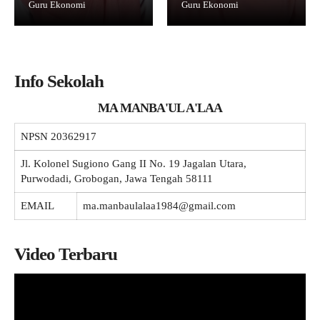
Guru Ekonomi
Guru Ekonomi
Galeri
NEW
Vidio
Materi + Tugas
Info Sekolah
MA MANBA'UL A'LAA
NPSN
20362917
Jl. Kolonel Sugiono Gang II No. 19 Jagalan Utara,
Purwodadi, Grobogan, Jawa Tengah 58111
EMAIL
ma.manbaulalaa1984@gmail.com
Video Terbaru