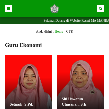
Selamat Datang di Website Resmi MA MANBA'
Beranda
News
Berita
Anda disini :
Home
-
GTK
News
Portal SPMB
Guru Ekonomi
Alumni
Siswa
Prestasi
Ekskul
Fasilitas
Pengumuman
Siti Uswatun
Setiasih, S.Pd.
Chasanah, S.E.
Agenda