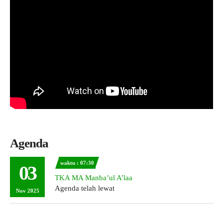
Agenda
waktu : 07:30
03
TKA MA Manba’ul A’laa
Agenda telah lewat
Nov 2025